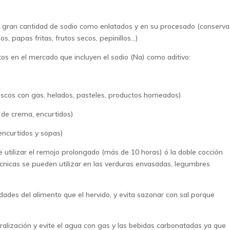
n gran cantidad de sodio como enlatados y en su procesado (conserva
, papas fritas, frutos secos, pepinillos…)
ntos en el mercado que incluyen el sodio (Na) como aditivo:
escos con gas, helados, pasteles, productos horneados)
 de crema, encurtidos)
encurtidos y sopas)
e utilizar el remojo prolongado (más de 10 horas) ó la doble cocción
écnicas se pueden utilizar en las verduras envasadas, legumbres
dades del alimento que el hervido, y evita sazonar con sal porque
eralización y evite el agua con gas y las bebidas carbonatadas ya que