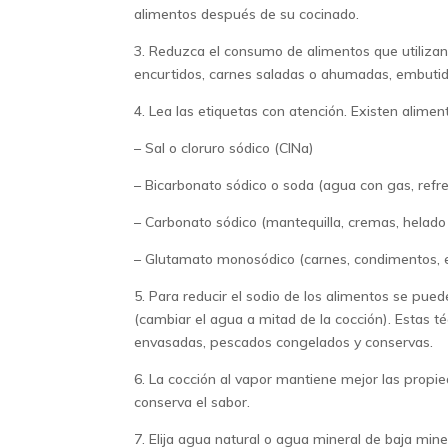
alimentos después de su cocinado.
3. Reduzca el consumo de alimentos que utiliza
encurtidos, carnes saladas o ahumadas, embutidos
4. Lea las etiquetas con atención. Existen alime
– Sal o cloruro sódico (ClNa)
– Bicarbonato sódico o soda (agua con gas, refr
– Carbonato sódico (mantequilla, cremas, helado
– Glutamato monosódico (carnes, condimentos, 
5. Para reducir el sodio de los alimentos se pued
(cambiar el agua a mitad de la cocción). Estas t
envasadas, pescados congelados y conservas.
6. La cocción al vapor mantiene mejor las propie
conserva el sabor.
7. Elija agua natural o agua mineral de baja min