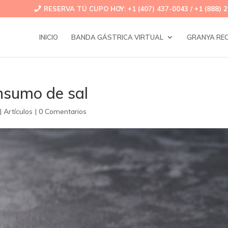
RESERVA TÚ CUPO HOY: +1 (407) 437-0043 / +1 (888) 2
INICIO
BANDA GÁSTRICA VIRTUAL
GRANYA RE
onsumo de sal
|
Artículos
|
0 Comentarios