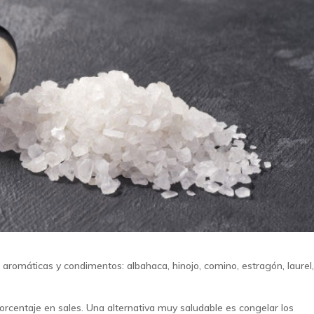
as aromáticas y condimentos: albahaca, hinojo, comino, estragón, laurel
porcentaje en sales. Una alternativa muy saludable es congelar los